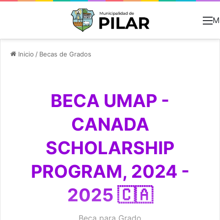
M
Inicio
/
Becas de Grados
BECA UMAP -
CANADA
SCHOLARSHIP
PROGRAM, 2024 -
2025 🇨🇦
Beca para Grado