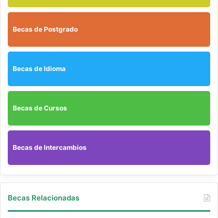
Fecha Límite de Postulación: 15 de abril de 2023.
Becas de Postgrado
Descripción
Becas de Idioma
Inscripciones y Requisitos
Becas de Cursos
Gobierno
Enlaces
Becas de Intercambios
Contacto
Becas Relacionadas