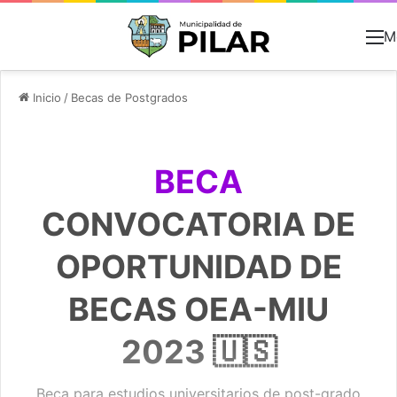
M
Inicio
/
Becas de Postgrados
BECA
CONVOCATORIA DE
OPORTUNIDAD DE
BECAS OEA-MIU
2023 🇺🇸
Beca para estudios universitarios de post-grado