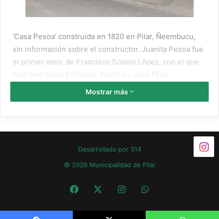
‘Casa Pesoa’ construida en 1820 en Pilar, Ñeembucu,
sin información sobre el constructor. Juanita Pesoa fue
el primer amor de Francisco Solano López, con el que
tuvo tres hijos: Emiliano, Adelina y José Félix.
Mostrar más
El último hijo de Francisco Solano con Juanita nació
cuando Elisa Lynch ya era presentada como su mujer
oficial. La vivienda, se encuentra ubicada sobre la calle
Alberzoni casi Teniente René Ríos, ahora pertenece a
Desarrollado por
314
la familiar Silva Pinar.
© 2026 Municipalidad de Pilar
Declarado patrimonio arquitectónico de la Ciudad de
Pilar.
¿SABÍAS QUE?